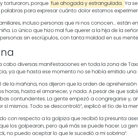
 y torturaron, porque
fue ahogada y estrangulada.
Ya se
 palabras para expresar cuánto dolor estamos experimen
amiliares, incluso personas que ni nos conocen… están e
iña. Lo único que hizo mal fue querer a la hija de la seño
personas sin escrúpulos, con tanta maldad en sus mentes
ana
a cabo diversas manifestaciones en toda la zona de Taxc
icia, ya que hasta ese momento no se había emitido una
:00 de la mañana, nos dijeron que la orden de aprehensión 
dos horas, hasta el amanecer, y nada. A pesar de que sab
bas contundentes. La gente empezó a congregarse y, ante
 sí mismos. Todo se descontroló”, explicó el tío de la men
rdo con respecto a la golpiza que recibió la presunta ase
que los golpearan, pero qué más se puede hacer. La gent
k, no puedo aceptar lo que le sucedió a mi sobrina”.