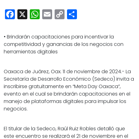
Cultura
Facebook
X
WhatsApp
Email
Copy
Share
Deportes
Link
Opinión
• Brindarán capacitaciones para incentivar la
competitividad y ganancias de los negocios con
herramientas digitales
Oaxaca de Juárez, Oax. 11 de noviembre de 2024.- La
Secretaría de Desarrollo Económico (Sedeco) invita a
inscribirse gratuitamente en “Meta Day Oaxaca”,
evento en el cual se brindarán capacitaciones en el
manejo de plataformas digitales para impulsar los
negocios.
El titular de la Sedeco, Raúl Ruiz Robles detalló que
este encuentro se realizará el 21 de noviembre en el