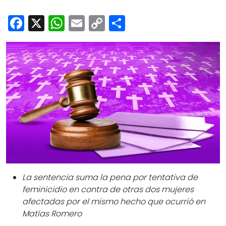
Cultura
Facebook
X
WhatsApp
Email
Copy
Share
Deportes
Link
Opinión
La sentencia suma la pena por tentativa de
feminicidio en contra de otras dos mujeres
afectadas por el mismo hecho que ocurrió en
Matías Romero