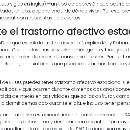
or sus siglas en inglés) —un tipo de depresión que ocurr
 Estados Unidos, dependiendo de dónde vivan. Por eso, p
acional, con respuestas de expertos.
 el trastorno afectivo esta
s que es solo la ‘tristeza invernal’”, explicó Kelly Rohan
ont. Cuando los días se vuelven más grises y fríos, y las f
os temporales de malestar, cansancio o estrés. Pero el t
egún Rohan, con síntomas que pueden durar más tiempo 
l de EE UU, puedes tener trastorno afectivo estacional si
íficos, y que ocurren durante al menos dos años consecu
dida de interés en actividades que solías disfrutar, cambi
 o dormir demasiado durante el día, e incluso tener pensa
torno afectivo estacional tienen el patrón invernal del SA
principios del invierno y desaparecen durante la primave
erano, llamado patrón estival del SAD (o depresión estival