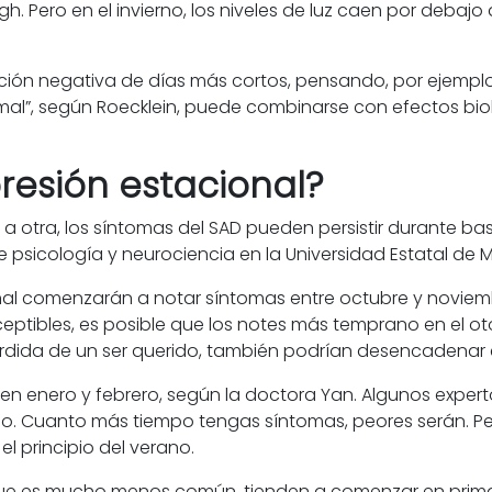
gh. Pero en el invierno, los niveles de luz caen por debaj
ción negativa de días más cortos, pensando, por ejemplo
mal”, según Roecklein, puede combinarse con efectos bio
resión estacional?
 otra, los síntomas del SAD pueden persistir durante ba
e psicología y neurociencia en la Universidad Estatal de 
al comenzarán a notar síntomas entre octubre y noviembr
ptibles, es posible que los notes más temprano en el ot
 pérdida de un ser querido, también podrían desencadenar 
 en enero y febrero, según la doctora Yan. Algunos exper
po. Cuanto más tiempo tengas síntomas, peores serán. P
el principio del verano.
que es mucho menos común, tienden a comenzar en primave