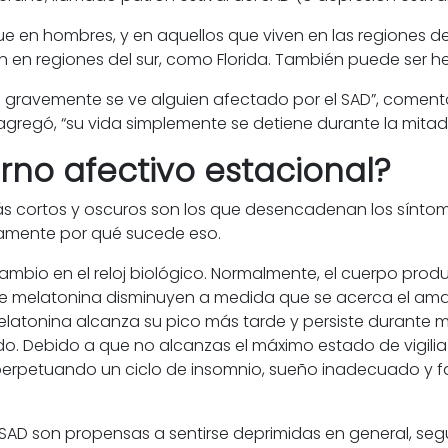
 en hombres, y en aquellos que viven en las regiones de
n en regiones del sur, como Florida. También puede ser he
gravemente se ve alguien afectado por el SAD”, comentó 
agregó, “su vida simplemente se detiene durante la mitad
rno afectivo estacional?
más cortos y oscuros son los que desencadenan los sínto
tamente por qué sucede eso.
 cambio en el reloj biológico. Normalmente, el cuerpo pro
de melatonina disminuyen a medida que se acerca el ama
a melatonina alcanza su pico más tarde y persiste durante 
o. Debido a que no alcanzas el máximo estado de vigilia h
 perpetuando un ciclo de insomnio, sueño inadecuado y f
 SAD son propensas a sentirse deprimidas en general, se