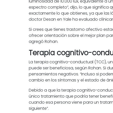
luminosidad de 10.000 lux, equivalente a 
espectro completo”, dijo, lo que significa 
exactamente lo que obtienes, ya que las l
doctor Desan en Yale ha evaluado clínic
Si crees que tienes trastorno afectivo est
ofrecer orientación sobre el mejor plan par
agregó Rohan.
Terapia cognitivo-cond
La terapia cognitivo-conductual (TCC), u
puede ser beneficiosa, según Rohan. Si dur
pensamientos negativos. “Incluso si podemo
cambio en los síntomas y el estado de án
Debido a que la terapia cognitivo-conduct
único tratamiento que podría tener benefic
cuando esa persona viene para un tratamient
siguiente”.