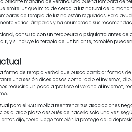
una brillante mañana de verano. Una buena lámpara de te
que emite luz que imita de cerca la luz natural de la mañ
ámparas de terapia de luz no están reguladas. Para ayuda
amente varias lámparas y ha enumerado sus recomendacio
acional, consulta con un terapeuta o psiquiatra antes de 
a ti, y si incluye la terapia de luz brillante, también p
uctual
na forma de terapia verbal que busca cambiar formas de 
ante una sesión dices cosas como “odio el invierno”, dijo,
s reducirlo un poco a ‘prefiero el verano al invierno’”, 
imo.
ual para el SAD implica reentrenar tus asociaciones nega
ios a largo plazo después de hacerlo solo una vez, según
o”, dijo, “pero luego también la protege de la depresión 