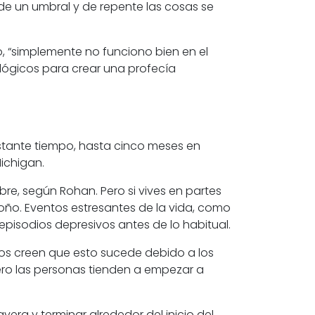
o de un umbral y de repente las cosas se
, “simplemente no funciono bien en el
lógicos para crear una profecía
stante tiempo, hasta cinco meses en
Michigan.
e, según Rohan. Pero si vives en partes
oño. Eventos estresantes de la vida, como
episodios depresivos antes de lo habitual.
tos creen que esto sucede debido a los
ero las personas tienden a empezar a
ra y terminar alrededor del inicio del