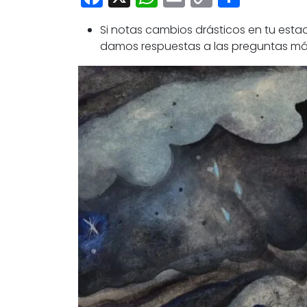
Link
Si notas cambios drásticos en tu estad
damos respuestas a las preguntas má