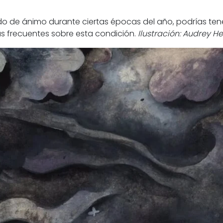
o de ánimo durante ciertas épocas del año, podrías tener
s frecuentes sobre esta condición.
Ilustración: Audrey H