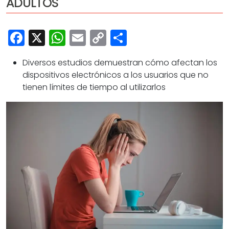
ADULTOS
Cultura
Deportes
Facebook
X
WhatsApp
Email
Copy
Share
Opinión
Link
Diversos estudios demuestran cómo afectan los
dispositivos electrónicos a los usuarios que no
tienen límites de tiempo al utilizarlos