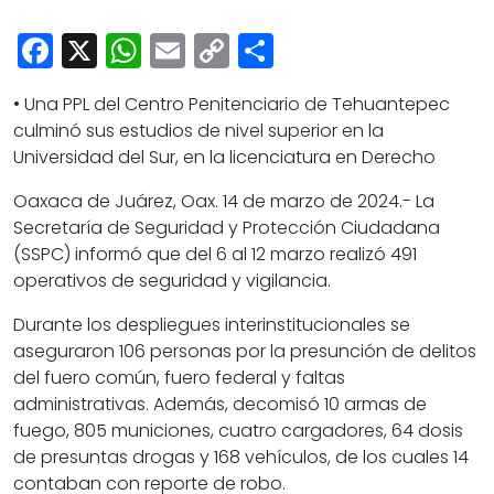
Cultura
Facebook
X
WhatsApp
Email
Copy
Share
Deportes
Link
Opinión
• Una PPL del Centro Penitenciario de Tehuantepec
culminó sus estudios de nivel superior en la
Universidad del Sur, en la licenciatura en Derecho
Oaxaca de Juárez, Oax. 14 de marzo de 2024.- La
Secretaría de Seguridad y Protección Ciudadana
(SSPC) informó que del 6 al 12 marzo realizó 491
operativos de seguridad y vigilancia.
Durante los despliegues interinstitucionales se
aseguraron 106 personas por la presunción de delitos
del fuero común, fuero federal y faltas
administrativas. Además, decomisó 10 armas de
fuego, 805 municiones, cuatro cargadores, 64 dosis
de presuntas drogas y 168 vehículos, de los cuales 14
contaban con reporte de robo.