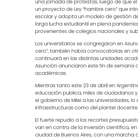
una
jornada de protestas,
luego de que el
un
proyecto de Ley “hambre cero”
que intr
escolar y adopta un modelo de gestión de
larga lucha estudiantil
en plena pandemia y
provenientes de colegios nacionales y su
Los universitarios se congregaron en Asun
cero”, también había convocatorias en otr
continuará
en las distintas unidades acad
Asunción anunciaron este fin de semana q
académicas.
Mientras tanto
este 23 de abril en Argentin
educación publica, miles de ciudadanos y
el gobierno de Milei a las universidades
, l
infraestructuras como del plantel docente
El fuerte repudio a los recortes presupuest
van en contra de la inversión científica, e
ciudad de Buenos Aires, con una marcha d