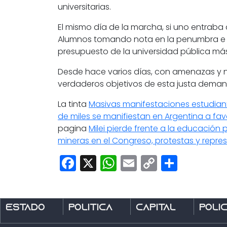
universitarias.
El mismo día de la marcha, si uno entraba
Alumnos tomando nota en la penumbra e inc
presupuesto de la universidad pública má
Desde hace varios días, con amenazas y no
verdaderos objetivos de esta justa demanda
La tinta
Masivas manifestaciones estudiant
de miles se manifiestan en Argentina a fav
pagina
Milei pierde frente a la educación 
mineras en el Congreso, protestas y repre
Facebook
X
WhatsApp
Email
Copy
Share
Link
Estado
Política
Capital
Polic