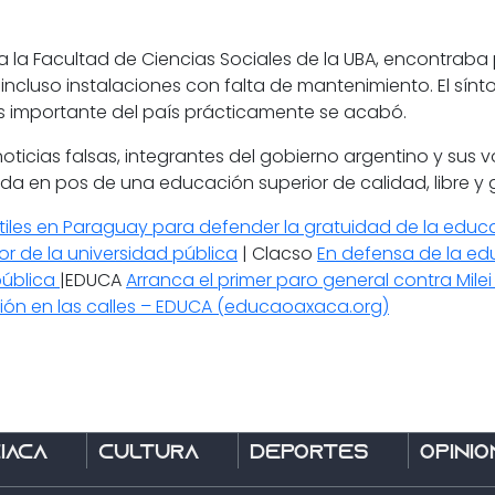
 a la Facultad de Ciencias Sociales de la UBA, encontrab
luso instalaciones con falta de mantenimiento. El sínto
s importante del país prácticamente se acabó.
ticias falsas, integrantes del gobierno argentino y sus 
 en pos de una educación superior de calidad, libre y gr
iles en Paraguay para defender la gratuidad de la educ
or de la universidad pública
| Clacso
En defensa de la ed
pública
|EDUCA
Arranca el primer paro general contra Mile
sión en las calles – EDUCA (educaoaxaca.org)
íaca
Cultura
Deportes
Opinió