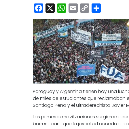
Facebook
X
WhatsApp
Email
Copy
Share
Link
Paraguay y Argentina
tienen hoy una luc
de
miles de estudiantes que reclamaban e
Santiago Peña y el ultraderechista Javier Mi
Las primeras movilizaciones surgieron d
barrera para que la juventud acceda a la 