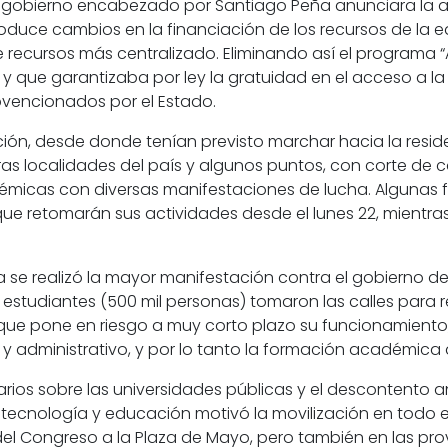
 gobierno encabezado por Santiago Peña anunciara la
a
oduce cambios en la financiación de los recursos de la 
 recursos más centralizado.
Eliminando así el programa “
 que garantizaba por ley la gratuidad en el acceso a la
bvencionados por el Estado.
ción, desde donde tenían previsto marchar hacia la resid
as localidades del país y algunos puntos, con corte de c
émicas con diversas manifestaciones de lucha. Algunas f
ue retomarán sus actividades desde el lunes 22, mientra
a
se realizó la mayor manifestación contra el gobierno de 
 estudiantes
(500 mil personas)
tomaron las calles para r
o que pone en riesgo a muy corto plazo su funcionamiento
 y administrativo, y por lo tanto la formación académica
arios sobre las universidades públicas
y el descontento a
n tecnología y educación motivó la movilización en todo el
el Congreso a la Plaza de Mayo, pero también en las pr