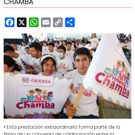
CHAMBA
Cultura
Deportes
Facebook
X
WhatsApp
Email
Copy
Share
Opinión
Link
• Esta prestación extraordinaria forma parte de la
firma de un convenio de colaboración entre la