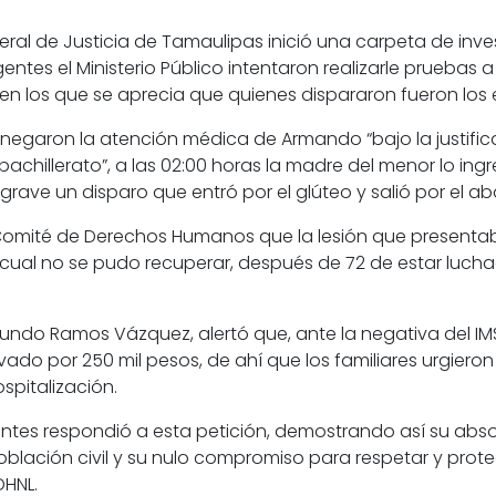
neral de Justicia de Tamaulipas inició una carpeta de inve
entes el Ministerio Público intentaron realizarle pruebas a
 en los que se aprecia que quienes dispararon fueron los
egaron la atención médica de Armando “bajo la justifica
hillerato”, a las 02:00 horas la madre del menor lo ingre
s grave un disparo que entró por el glúteo y salió por el 
l Comité de Derechos Humanos que la lesión que present
 cual no se pudo recuperar, después de 72 de estar lucha
ymundo Ramos Vázquez, alertó que, ante la negativa del I
o por 250 mil pesos, de ahí que los familiares urgieron 
spitalización.
ntes respondió a esta petición, demostrando así su abs
blación civil y su nulo compromiso para respetar y prote
DHNL.