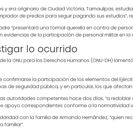
 y era originario de Ciudad Victoria, Tamaulipas; estudia
ador de predios para seguir pagando sus estudios”, refi
madre “presentará una formal querella en contra de persona
videncias de la participación de personal militar en la 
igar lo ocurrido
o de la ONU para los Derechos Humanos (ONU-DH) lamentó
 confirmarse la participación de los elementos del Ejérci
s de seguridad pública, y en particular, los que afectan a
 las autoridades competentes hace dos días, “a redoblar 
 de apoyo correspondientes conforme a la normatividad v
daridad con la familia de Armando Hernández, “quien rec
familiar”.