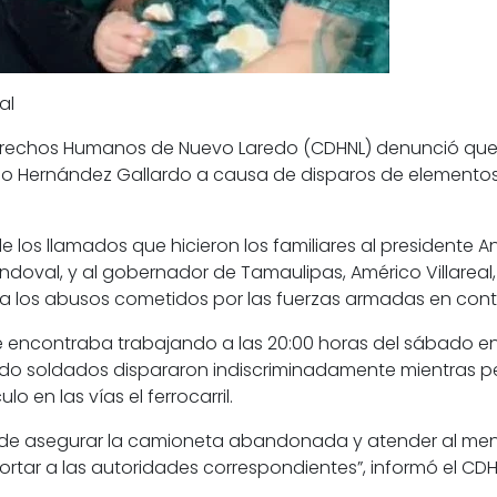
al
rechos Humanos de Nuevo Laredo (CDHNL) denunció que, a 
do Hernández Gallardo a causa de disparos de elementos 
 los llamados que hicieron los familiares al presidente A
doval, y al gobernador de Tamaulipas, Américo Villareal, l
 los abusos cometidos por las fuerzas armadas en contra 
 se encontraba trabajando a las 20:00 horas del sábado e
ndo soldados dispararon indiscriminadamente mientras 
 en las vías el ferrocarril.
gar de asegurar la camioneta abandonada y atender al men
portar a las autoridades correspondientes”, informó el C