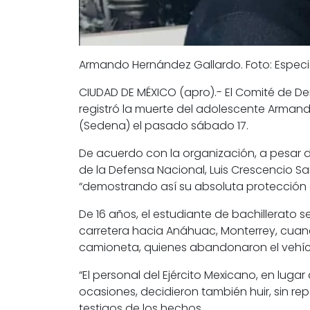
Armando Hernández Gallardo. Foto: Especi
CIUDAD DE MÉXICO (apro).- El Comité de De
registró la muerte del adolescente Arman
(Sedena) el pasado sábado 17.
De acuerdo con la organización, a pesar de
de la Defensa Nacional, Luis Crescencio San
“demostrando así su absoluta protección a
De 16 años, el estudiante de bachillerato
carretera hacia Anáhuac, Monterrey, cua
camioneta, quienes abandonaron el vehículo
“El personal del Ejército Mexicano, en lu
ocasiones, decidieron también huir, sin re
testigos de los hechos.