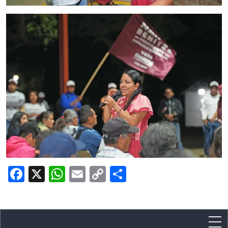
Facebook
X
WhatsApp
Email
Copy
Share
Link