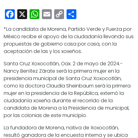
Cultura
Facebook
X
WhatsApp
Email
Copy
Share
Deportes
Link
Opinión
*La candidata de Morena, Partido Verde y Fuerza por
México recibe el apoyo de la ciudadanía llevando sus
propuestas de gobierno casa por casa, con la
aceptación de las y los xoxeños.
Santa Cruz Xoxocotlán, Oax. 2 de mayo de 2024.-
Nancy Benítez Zárate será la primera mujer en la
presidencia municipal de Santa Cruz Xoxocotlán,
como la doctora Claudia Sheinbaum será la primera
mujer en la presidencia de la República, externó la
ciudadanía xoxeña durante el recorrido de la
candidata de Morena a la Presidencia de municipal,
por las colonias de este municipio.
La fundadora de Morena, nativa de Xoxocotlán,
resultó ganadora de la encuesta interna y se ubica