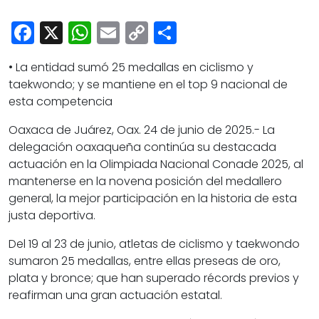
Cultura
Facebook
X
WhatsApp
Email
Copy
Share
Deportes
Link
Opinión
• La entidad sumó 25 medallas en ciclismo y
taekwondo; y se mantiene en el top 9 nacional de
esta competencia
Oaxaca de Juárez, Oax. 24 de junio de 2025.- La
delegación oaxaqueña continúa su destacada
actuación en la Olimpiada Nacional Conade 2025, al
mantenerse en la novena posición del medallero
general, la mejor participación en la historia de esta
justa deportiva.
Del 19 al 23 de junio, atletas de ciclismo y taekwondo
sumaron 25 medallas, entre ellas preseas de oro,
plata y bronce; que han superado récords previos y
reafirman una gran actuación estatal.