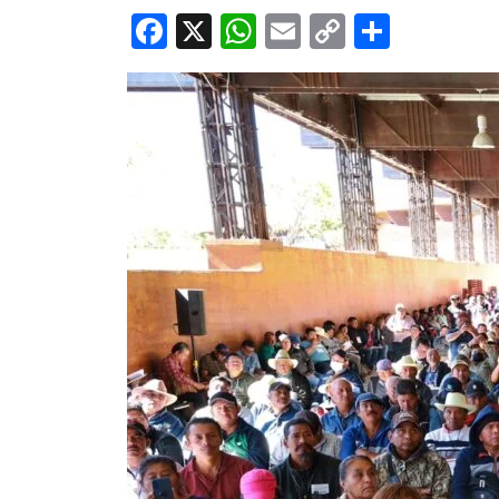
Facebook
X
WhatsApp
Email
Copy
Share
Link