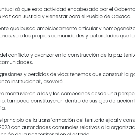
 puntualizó que esta actividad encabezada por el Gobern
de Paz con Justicia y Bienestar para el Pueblo de Oaxaca.
dente que busca ambiciosamente articular y homogeneiza
arias, solo las propias comunidades y autoridades que las
del conflicto y avanzar en la construcción de la paz territo
 y comunidades.
resiones y perdidas de vida; tenemos que construir la gob
nza institucional”, aseveró.
re mantuvieron a las y los campesinos desde una perspecti
orio; tampoco constituyeron dentro de sus ejes de acción 
ía.
el principio de la transformación del territorio ejidal y 
 2023 con autoridades comunales relativas a la organizac
ión de la paz territorial en el estado.