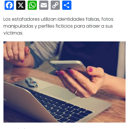
Cultura
Facebook
X
WhatsApp
Email
Copy
Share
Deportes
Link
Los estafadores utilizan identidades falsas, fotos
Opinión
manipuladas y perfiles ficticios para atraer a sus
víctimas.