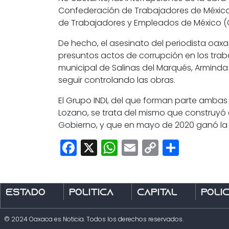
Confederación de Trabajadores de México 
de Trabajadores y Empleados de México (C
De hecho,
el asesinato del periodista oa
presuntos actos de corrupción
en los tra
municipal de Salinas del Marqués, Arminda 
seguir controlando las obras.
El Grupo INDI, del que forman parte amba
Lozano,
se trata del mismo que construyó e
Gobierno, y que en mayo de 2020 ganó la c
Facebook
X
WhatsApp
Email
Copy
Share
Link
Estado
Política
Capital
Polic
© 2024 Oaxaca es Noticia. Todos los derechos reservados.