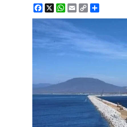
Facebook
X
WhatsApp
Email
Copy
Share
Link