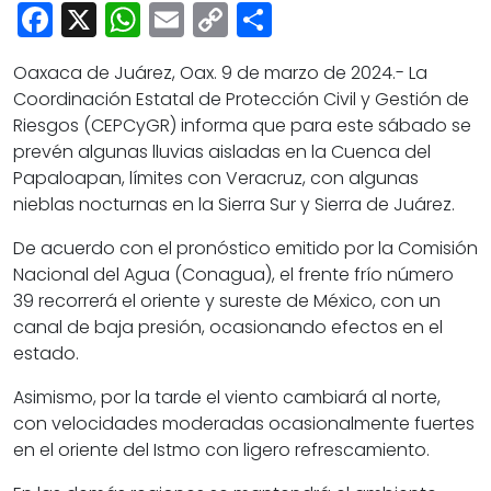
Cultura
Facebook
X
WhatsApp
Email
Copy
Share
Deportes
Link
Oaxaca de Juárez, Oax. 9 de marzo de 2024.- La
Opinión
Coordinación Estatal de Protección Civil y Gestión de
Riesgos (CEPCyGR) informa que para este sábado se
prevén algunas lluvias aisladas en la Cuenca del
Papaloapan, límites con Veracruz, con algunas
nieblas nocturnas en la Sierra Sur y Sierra de Juárez.
De acuerdo con el pronóstico emitido por la Comisión
Nacional del Agua (Conagua), el frente frío número
39 recorrerá el oriente y sureste de México, con un
canal de baja presión, ocasionando efectos en el
estado.
Asimismo, por la tarde el viento cambiará al norte,
con velocidades moderadas ocasionalmente fuertes
en el oriente del Istmo con ligero refrescamiento.