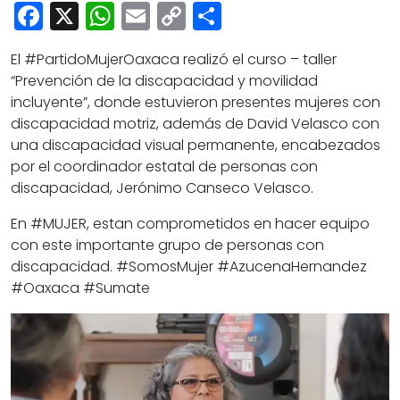
Cultura
Facebook
X
WhatsApp
Email
Copy
Share
Deportes
Link
El #PartidoMujerOaxaca realizó el curso – taller
Opinión
“Prevención de la discapacidad y movilidad
incluyente”, donde estuvieron presentes mujeres con
discapacidad motriz, además de David Velasco con
una discapacidad visual permanente, encabezados
por el coordinador estatal de personas con
discapacidad, Jerónimo Canseco Velasco.
En #MUJER, estan comprometidos en hacer equipo
con este importante grupo de personas con
discapacidad. #SomosMujer #AzucenaHernandez
#Oaxaca #Sumate