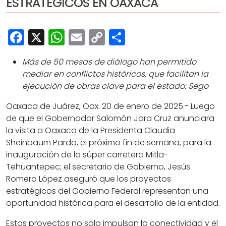
ESTRATÉGICOS EN OAXACA
Cultura
Deportes
Facebook
X
WhatsApp
Email
Copy
Share
Opinión
Link
Más de 50 mesas de diálogo han permitido
mediar en conflictos históricos, que facilitan la
ejecución de obras clave para el estado: Sego
Oaxaca de Juárez, Oax. 20 de enero de 2025.-
Luego
de que el Gobernador Salomón Jara Cruz anunciara
la visita a Oaxaca de la Presidenta Claudia
Sheinbaum Pardo, el próximo fin de semana, para la
inauguración de la súper carretera Mitla-
Tehuantepec; el secretario de Gobierno, Jesús
Romero López aseguró que los proyectos
estratégicos del Gobierno Federal representan una
oportunidad histórica para el desarrollo de la entidad.
Estos proyectos no solo impulsan la conectividad y el