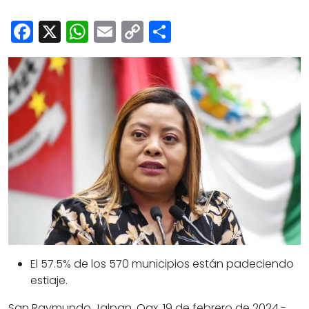
Cultura
Facebook
X
WhatsApp
Email
Copy
Share
Deportes
Link
Opinión
El 57.5% de los 570 municipios están padeciendo
estiaje.
San Raymundo Jalpan, Oax. 19 de febrero de 2024.-