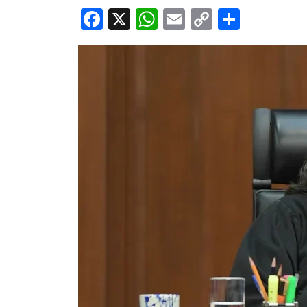
Facebook
X
WhatsApp
Email
Copy
Share
Link