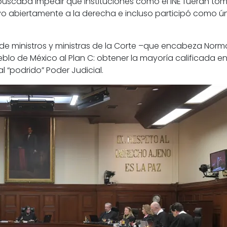
 buscaba impedir que instituciones como el INE fueran 
o abiertamente a la derecha e incluso participó como ú
e ministros y ministras de la Corte –que encabeza Norma
blo de México al Plan C: obtener la mayoría calificada e
l “podrido” Poder Judicial.