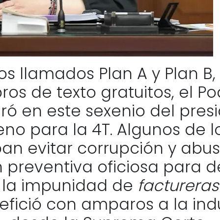
s llamados Plan A y Plan B,
bros de texto gratuitos, el Po
ró en este sexenio del pres
no para la 4T. Algunos de l
n evitar corrupción y abuso
 preventiva oficiosa para del
 la impunidad de
factureras
fició con amparos a la indu