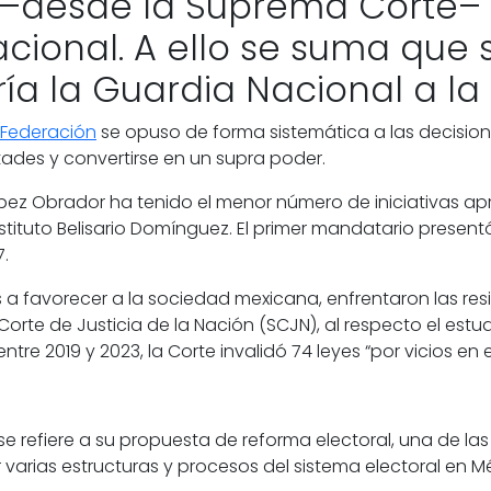
ó –desde la Suprema Corte– 
nacional. A ello se suma que
ría la Guardia Nacional a l
a Federación
se opuso de forma sistemática a las decisio
ltades y convertirse en un supra poder.
pez Obrador
ha tenido el menor número de iniciativas ap
nstituto Belisario Domínguez
. El primer mandatario presen
7.
 a favorecer a la sociedad mexicana, enfrentaron las res
orte de Justicia de la Nación
(SCJN), al respecto el estu
re 2019 y 2023, la Corte invalidó 74 leyes “por vicios en e
refiere a su propuesta de reforma electoral, una de las p
 varias estructuras y procesos del sistema electoral en Mé