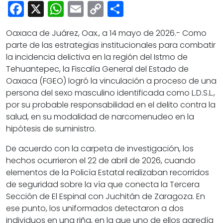
Cultura
Facebook
X
WhatsApp
Email
Copy
Share
Deportes
Link
Oaxaca de Juárez, Oax., a 14 mayo de 2026.- Como
Opinión
parte de las estrategias institucionales para combatir
la incidencia delictiva en la región del Istmo de
Tehuantepec, la Fiscalía General del Estado de
Oaxaca (FGEO) logró la vinculación a proceso de una
persona del sexo masculino identificada como L.D.S.L.,
por su probable responsabilidad en el delito contra la
salud, en su modalidad de narcomenudeo en la
hipótesis de suministro.
De acuerdo con la carpeta de investigación, los
hechos ocurrieron el 22 de abril de 2026, cuando
elementos de la Policía Estatal realizaban recorridos
de seguridad sobre la vía que conecta la Tercera
Sección de El Espinal con Juchitán de Zaragoza. En
ese punto, los uniformados detectaron a dos
individuos en una riña, en la que uno de ellos agredía