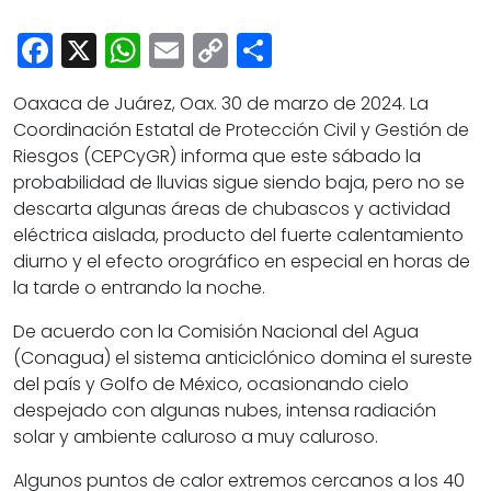
Cultura
Facebook
X
WhatsApp
Email
Copy
Share
Deportes
Link
Opinión
Oaxaca de Juárez, Oax. 30 de marzo de 2024. La
Coordinación Estatal de Protección Civil y Gestión de
Riesgos (CEPCyGR) informa que este sábado la
probabilidad de lluvias sigue siendo baja, pero no se
descarta algunas áreas de chubascos y actividad
eléctrica aislada, producto del fuerte calentamiento
diurno y el efecto orográfico en especial en horas de
la tarde o entrando la noche.
De acuerdo con la Comisión Nacional del Agua
(Conagua) el sistema anticiclónico domina el sureste
del país y Golfo de México, ocasionando cielo
despejado con algunas nubes, intensa radiación
solar y ambiente caluroso a muy caluroso.
Algunos puntos de calor extremos cercanos a los 40