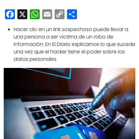
Cultura
Facebook
X
WhatsApp
Email
Copy
Share
Deportes
Link
Opinión
Hacer clic en un link sospechoso puede llevar a
una persona a ser víctima de un robo de
información. En
El Diario
explicamos lo que sucede
una vez que el hacker tiene el poder sobre los
datos personales