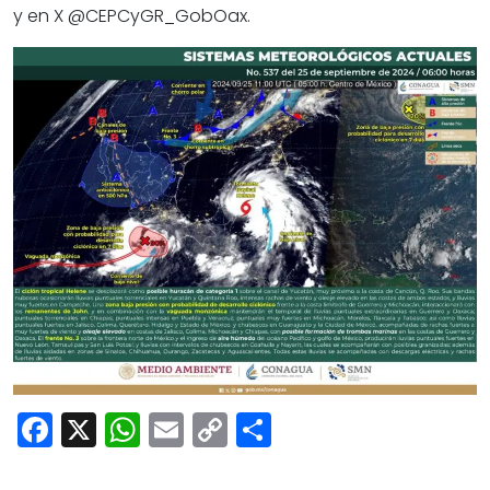
y en X @CEPCyGR_GobOax.
Facebook
X
WhatsApp
Email
Copy
Share
Link