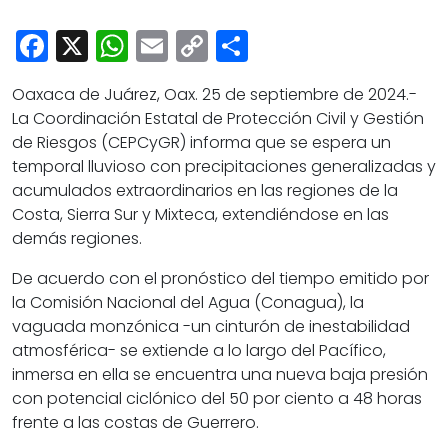
Cultura
Facebook
X
WhatsApp
Email
Copy
Share
Deportes
Link
Opinión
Oaxaca de Juárez, Oax. 25 de septiembre de 2024.-
La Coordinación Estatal de Protección Civil y Gestión
de Riesgos (CEPCyGR) informa que se espera un
temporal lluvioso con precipitaciones generalizadas y
acumulados extraordinarios en las regiones de la
Costa, Sierra Sur y Mixteca, extendiéndose en las
demás regiones.
De acuerdo con el pronóstico del tiempo emitido por
la Comisión Nacional del Agua (Conagua), la
vaguada monzónica -un cinturón de inestabilidad
atmosférica- se extiende a lo largo del Pacífico,
inmersa en ella se encuentra una nueva baja presión
con potencial ciclónico del 50 por ciento a 48 horas
frente a las costas de Guerrero.