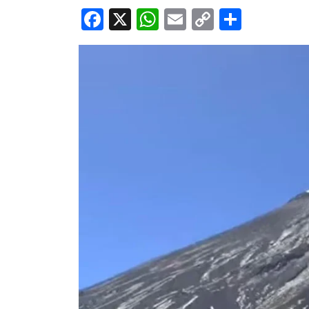
Facebook
X
WhatsApp
Email
Copy
Share
Link