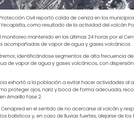
Protección Civil reportó caída de ceniza en los municipios
 Yecapixtla, como resultado de la actividad del volcán P
al monitoreo mantenido en las últimas 24 horas por el Ce
nes acompañadas de vapor de agua y gases volcánicos.
tremor, identificándose segmentos de alta frecuencia de 
nua de vapor de agua y gases volcánicos, con dispersión in
ia exhortó a la población a evitar hacer actividades al a
como proteger ojos, nariz y boca de forma adecuada, rec
n Amarillo Fase 2.
napred en el sentido de no acercarse al volcán y respet
os balísticos y, en caso de lluvias fuertes, alejarse de lo