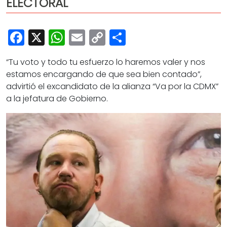
ELECTORAL
Cultura
Deportes
Facebook
X
WhatsApp
Email
Copy
Share
Opinión
Link
“Tu voto y todo tu esfuerzo lo haremos valer y nos
estamos encargando de que sea bien contado”,
advirtió el excandidato de la alianza “Va por la CDMX”
a la jefatura de Gobierno.