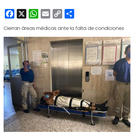
Cultura
Facebook
X
WhatsApp
Email
Copy
Share
Deportes
Link
Opinión
Cierran áreas médicas ante la falta de condiciones