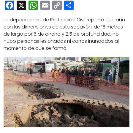
Cultura
Facebook
X
WhatsApp
Email
Copy
Share
Deportes
Link
La dependencia de Protección Civil reportó que aun
Opinión
con las dimensiones de este socavón, de 15 metros
de largo por 6 de ancho y 2.5 de profundidad, no
hubo personas lesionadas ni carros inundados al
momento de que se formó.