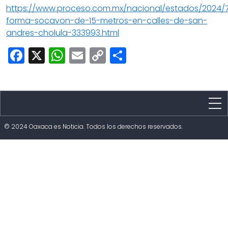
https://www.proceso.com.mx/nacional/estados/2024/7
forma-socavon-de-15-metros-en-calles-de-san-
andres-cholula-333993.html
Facebook
X
WhatsApp
Email
Copy
Share
Link
Estado
© 2024 Oaxaca es Noticia. Todos los derechos reservados.
Política
Capital
Policíaca
Cultura
Deportes
Opinión