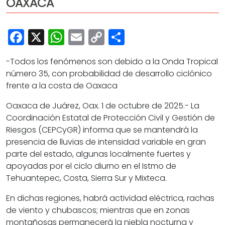
OAXACA
Cultura
Deportes
Facebook
X
WhatsApp
Email
Copy
Share
Opinión
Link
-Todos los fenómenos son debido a la Onda Tropical
número 35, con probabilidad de desarrollo ciclónico
frente a la costa de Oaxaca
Oaxaca de Juárez, Oax. 1 de octubre de 2025.- La
Coordinación Estatal de Protección Civil y Gestión de
Riesgos (CEPCyGR) informa que se mantendrá la
presencia de lluvias de intensidad variable en gran
parte del estado, algunas localmente fuertes y
apoyadas por el ciclo diurno en el Istmo de
Tehuantepec, Costa, Sierra Sur y Mixteca.
En dichas regiones, habrá actividad eléctrica, rachas
de viento y chubascos; mientras que en zonas
montañosas permanecerá la niebla nocturna y