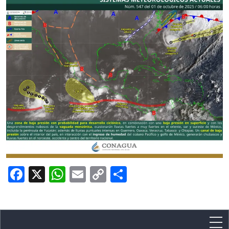
Facebook
X
WhatsApp
Email
Copy
Share
Link