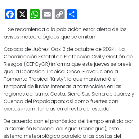
Cultura
Facebook
X
WhatsApp
Email
Copy
Share
Deportes
Link
Opinión
– Se recomienda a la población estar alerta de los
avisos meteorológicos que se emitan
Oaxaca de Juárez, Oax. 3 de octubre de 2024.- La
Coordinación Estatal de Protección Civil y Gestión de
Riesgos (CEPCyGR) informa que este jueves se prevé
que la Depresión Tropical Once-E evolucione a
Tormenta Tropical “Kristy”, lo que mantendrá el
temporal de lluvias intensas a torrenciales en las
regiones del Istmo, Costa, Sierra Sur, Sierra de Juárez y
Cuenca del Papaloapan; así como fuertes con
ciertas intermitencias en el resto del estado.
De acuerdo con el pronóstico del tiempo emitido por
la Comisión Nacional del Agua (Conagua), este
sistema meteorológico paralelo a las costas del