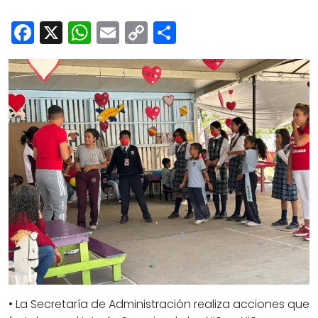
Cultura
Facebook
X
WhatsApp
Email
Copy
Share
Deportes
Link
Opinión
• La Secretaría de Administración realiza acciones que