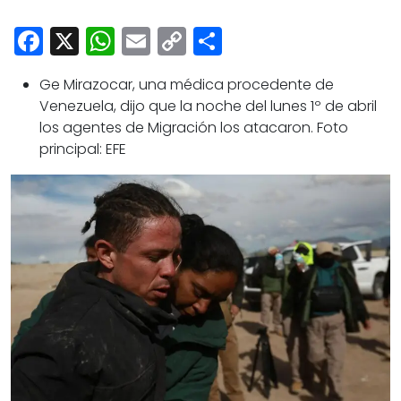
Cultura
Facebook
X
WhatsApp
Email
Copy
Share
Deportes
Link
Opinión
Ge Mirazocar, una médica procedente de
Venezuela, dijo que la noche del lunes 1
º
de abril
los agentes de Migración los atacaron. Foto
principal: EFE