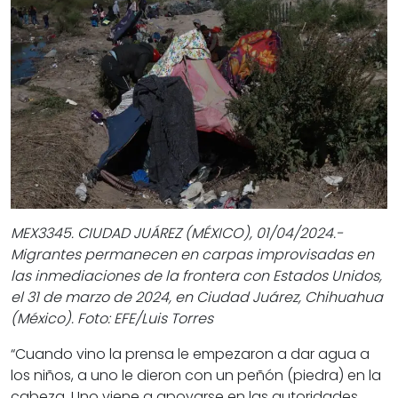
MEX3345. CIUDAD JUÁREZ (MÉXICO), 01/04/2024.-
Migrantes permanecen en carpas improvisadas en
las inmediaciones de la frontera con Estados Unidos,
el 31 de marzo de 2024, en Ciudad Juárez, Chihuahua
(México). Foto: EFE/Luis Torres
“Cuando vino la prensa le empezaron a dar agua a
los niños, a uno le dieron con un peñón (piedra) en la
cabeza. Uno viene a apoyarse en las autoridades