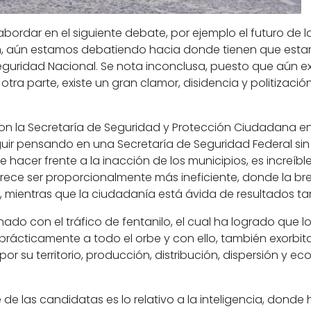
bordar en el siguiente debate, por ejemplo el futuro de 
 aún estamos debatiendo hacia donde tienen que estar 
eguridad Nacional.
Se nota inconclusa, puesto que aún ex
 otra parte, existe un gran clamor, disidencia y politizaci
on la
Secretaría de Seguridad y Protección Ciudadana
en
seguir pensando en una
Secretaría de Seguridad Federal
sin
e hacer frente a la inacción de los municipios, es increí
ce ser proporcionalmente más ineficiente, donde la brec
 mientras que la ciudadanía está ávida de resultados tan
onado con el
tráfico de fentanilo
, el cual ha logrado que 
ácticamente a todo el orbe y con ello, también exorbit
or su territorio, producción, distribución, dispersión y 
 las candidatas es lo relativo a la inteligencia, donde 