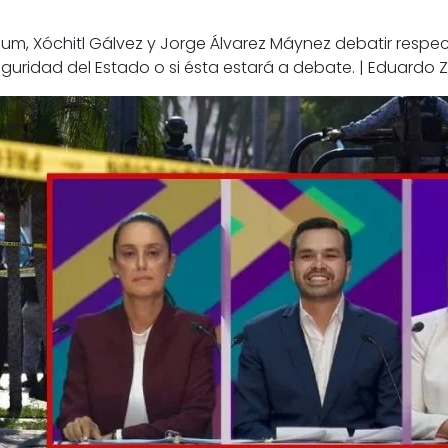
, Xóchitl Gálvez y Jorge Álvarez Máynez debatir respecto
uridad del Estado o si ésta estará a debate. | Eduardo 