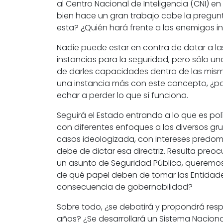
al
Centro Nacional de Inteligencia
(
CNI
) en
bien hace un gran trabajo cabe la pregun
esta? ¿Quién hará frente a los enemigos i
Nadie puede estar en contra de dotar a l
instancias para la seguridad, pero sólo u
de darles capacidades dentro de las misma
una instancia más con este concepto, ¿por
echar a perder lo que sí funciona.
Seguirá el Estado entrando a lo que es po
con diferentes enfoques a los diversos gr
casos ideologizada, con intereses predom
debe de dictar esa directriz. Resulta p
un asunto de
Seguridad Pública
, queremos
de qué papel deben de tomar las Entidade
consecuencia de gobernabilidad?
Sobre todo, ¿se debatirá y propondrá respe
años? ¿Se desarrollará un
Sistema Nacional