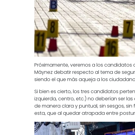
Próximamente, veremos a los candidatos a 
Máynez
debatir
respecto al tema de
segu
siendo el que más aqueja a los ciudada
Si bien es cierto, los
tres candidatos
perten
izquierda, centro, etc.) no deberían ser la
de manera clara y puntual, sin sesgos, sin fi
esta, que al quedar atrapada entre postura