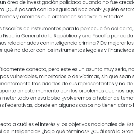
 un área de investigación policiaca cuando no fue creado
ta ¿Qué pasará con la Seguridad Nacional? ¿Quién estará
nternos y externos que pretenden socavar al Estado?
as
fiscalías
de
instrumentos
para la
persecución del delito
na
Fiscalía General de la República
y una Fiscalía por cada
s relacionadas con inteligencia criminal? De mejorar la
 qué no dotar con los instrumentos legales y financieros 
líticamente correcto, pero este es un asunto muy serio, 
upos vulnerables, minoritarios o de víctimas, sin que se
inantemente trasladados de sus representantes y no de q
reocupante en este momento con los problemas que nos a
 meter todo en esa bolsa ¿volveremos a hablar de temas
s Federativas, donde en algunos casos no tienen cómo ha
cto a cuál es el interés y los objetivos nacionales del E
 de Inteligencia
? ¿bajo qué términos? ¿Cuál será la Gran