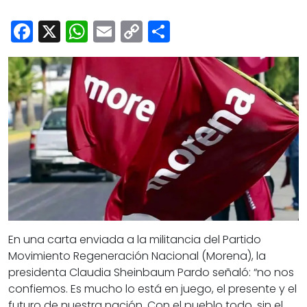
Cultura
Facebook
X
WhatsApp
Email
Copy
Share
Deportes
Link
Opinión
En una carta enviada a la militancia del Partido
Movimiento Regeneración Nacional (Morena), la
presidenta Claudia Sheinbaum Pardo señaló: “no nos
confiemos. Es mucho lo está en juego, el presente y el
futuro de nuestra nación. Con el pueblo todo, sin el