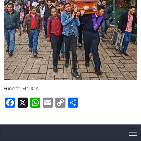
Fuente: EDUCA
Facebook
X
WhatsApp
Email
Copy
Share
Link