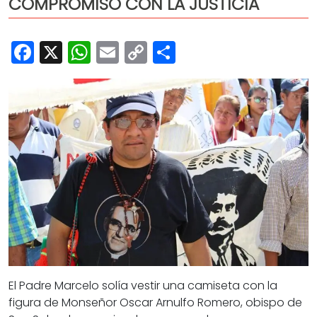
COMPROMISO CON LA JUSTICIA
Cultura
Deportes
Facebook
X
WhatsApp
Email
Copy
Share
Opinión
Link
El Padre Marcelo solía vestir una camiseta con la
figura de
Monseñor Oscar Arnulfo Romero,
obispo de