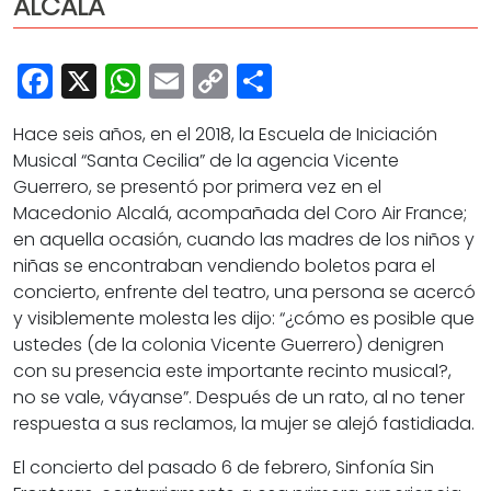
ALCALÁ
Cultura
Deportes
Facebook
X
WhatsApp
Email
Copy
Share
Opinión
Link
Hace seis años, en el 2018,
la Escuela de Iniciación
Musical “Santa Cecilia” de la agencia Vicente
Guerrero,
se presentó por primera vez en el
Macedonio Alcalá, acompañada del Coro Air France;
en aquella ocasión, cuando las madres de los niños y
niñas se encontraban vendiendo boletos para el
concierto, enfrente del teatro, una persona se acercó
y visiblemente molesta les dijo: “¿cómo es posible que
ustedes (de la colonia Vicente Guerrero) denigren
con su presencia este importante recinto musical?,
no se vale, váyanse”. Después de un rato, al no tener
respuesta a sus reclamos, la mujer se alejó fastidiada.
El concierto del pasado 6 de febrero
, Sinfonía Sin