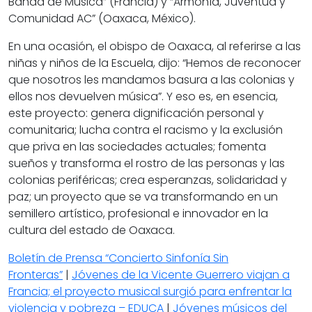
Banda de Música” (Francia) y “Armonía, Juventud y
Comunidad AC” (Oaxaca, México).
En una ocasión, el
obispo de Oaxaca
, al referirse a las
niñas y niños de la Escuela, dijo:
“Hemos de reconocer
que nosotros les mandamos basura a las colonias y
ellos nos devuelven música”.
Y eso es, en esencia,
este proyecto: genera dignificación personal y
comunitaria; lucha contra el racismo y la exclusión
que priva en las sociedades actuales; fomenta
sueños y transforma el rostro de las personas y las
colonias periféricas; crea esperanzas, solidaridad y
paz; un proyecto que se va transformando en un
semillero artístico, profesional e innovador en la
cultura del estado de Oaxaca.
Boletín de Prensa “Concierto Sinfonía Sin
Fronteras”
|
Jóvenes de la Vicente Guerrero viajan a
Francia; el proyecto musical surgió para enfrentar la
violencia y pobreza – EDUCA
|
Jóvenes músicos del