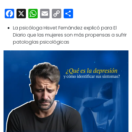
Cultura
Facebook
X
WhatsApp
Email
Copy
Share
Deportes
Link
Opinión
La psicóloga Hisvet Fernández explicó para El
Diario que las mujeres son más propensas a sufrir
patologías psicológicas