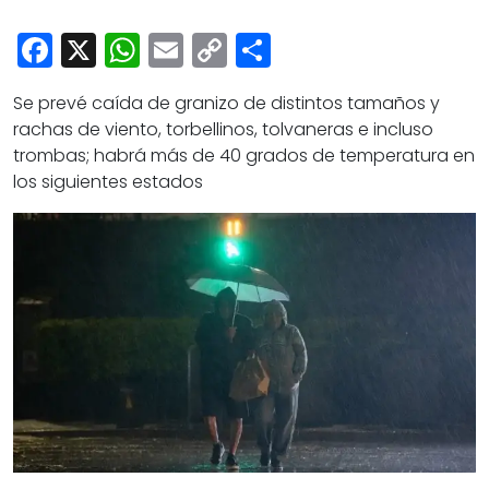
Cultura
Facebook
X
WhatsApp
Email
Copy
Share
Deportes
Link
Opinión
Se prevé caída de granizo de distintos tamaños y
rachas de viento, torbellinos, tolvaneras e incluso
trombas; habrá más de 40 grados de temperatura en
los siguientes estados