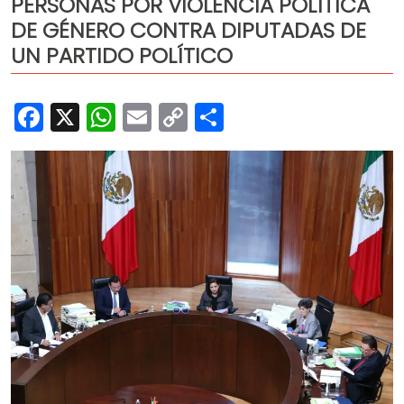
PERSONAS POR VIOLENCIA POLÍTICA
Cultura
DE GÉNERO CONTRA DIPUTADAS DE
Deportes
UN PARTIDO POLÍTICO
Opinión
Facebook
X
WhatsApp
Email
Copy
Share
Link