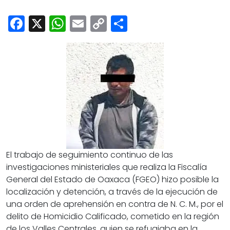
Cultura
Facebook
X
WhatsApp
Email
Copy
Share
Deportes
Link
Opinión
El trabajo de seguimiento continuo de las
investigaciones ministeriales que realiza la Fiscalía
General del Estado de Oaxaca (FGEO) hizo posible la
localización y detención, a través de la ejecución de
una orden de aprehensión en contra de N. C. M., por el
delito de Homicidio Calificado, cometido en la región
de los Valles Centrales, quien se refugiaba en la