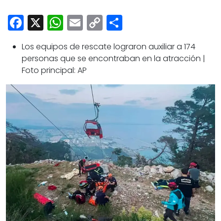
Cultura
Facebook
X
WhatsApp
Email
Copy
Share
Deportes
Link
Opinión
Los equipos de rescate lograron auxiliar a 174
personas que se encontraban en la atracción |
Foto principal: AP