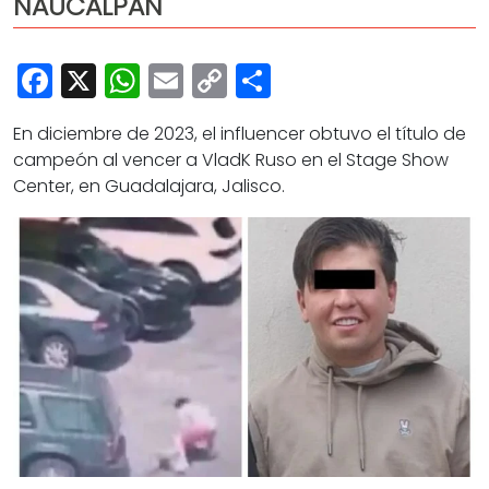
NAUCALPAN
Cultura
Deportes
Facebook
X
WhatsApp
Email
Copy
Share
Opinión
Link
En diciembre de 2023, el influencer obtuvo el título de
campeón al vencer a VladK Ruso en el Stage Show
Center, en Guadalajara, Jalisco.