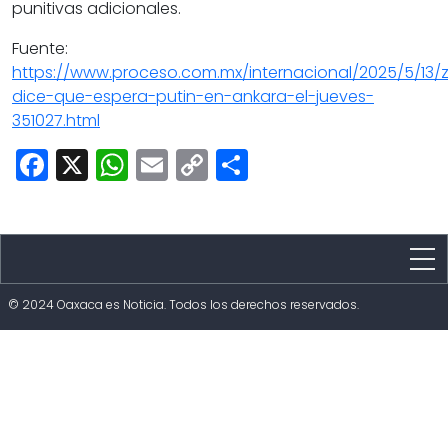
punitivas adicionales.
Fuente:
https://www.proceso.com.mx/internacional/2025/5/13/z
dice-que-espera-putin-en-ankara-el-jueves-
351027.html
Facebook
X
WhatsApp
Email
Copy
Share
Link
Estado
© 2024 Oaxaca es Noticia. Todos los derechos reservados.
Política
Capital
Policíaca
Cultura