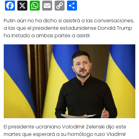
Cultura
Facebook
X
WhatsApp
Email
Copy
Share
Deportes
Link
Putin aún no ha dicho si asistirá a las conversaciones,
Opinión
a las que el presidente estadunidense Donald Trump
ha instado a ambas partes a asistir.
El presidente ucraniano Volodimir Zelenski dijo este
martes que esperará a su homólogo ruso Vladímir